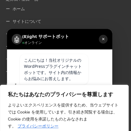
ホーム
サイトについて
プライバシーポリシー
(8)ight サポートボット
🤖
×
オンライン
お問い合わせ
ウェブデザイン
こんにちは！当社オリジナルの
WordPressプラグインチャット
ウェブデザイン制作費
ボットです。サイト内の情報か
らお悩みにお答えします。
ウェブデザイン制作実績
🤖
08:17
私たちはあなたのプライバシーを尊重します
グラフィックデザイン
よりよいエクスペリエンスを提供するため、当ウェブサイト
グラフィック制作料金
では Cookie を使用しています。引き続き閲覧する場合は、
Cookie の使用を承諾したものとみなされま
power8ight
Powered by
グラフィック制作実績
す。
プライバシーポリシー