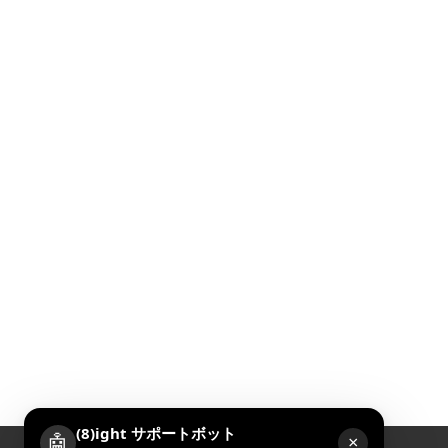
(8)ight サポートボット
🤖
×